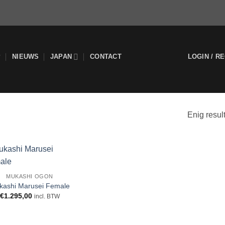
P
NIEUWS
JAPAN
CONTACT
LOGIN / R
Enig resul
WENSLIJST
MUKASHI OGON
kashi Marusei Female
€
1.295,00
incl. BTW