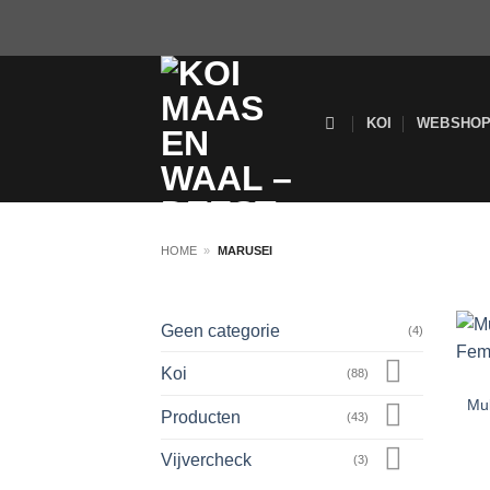
Ga
naar
inhoud
KOI
WEBSHO
HOME
»
MARUSEI
Geen categorie
(4)
Koi
(88)
Mu
Producten
(43)
Vijvercheck
(3)