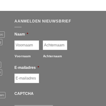
AANMELDEN NIEUWSBRIEF
Naam
*
sic
g
Voornaam
Achternaam
E-mailadres
*
i
CAPTCHA
aro