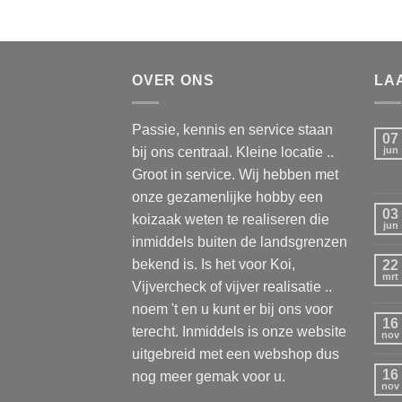
OVER ONS
LA
Passie, kennis en service staan
07
bij ons centraal. Kleine locatie ..
jun
Groot in service. Wij hebben met
onze gezamenlijke hobby een
03
koizaak weten te realiseren die
jun
inmiddels buiten de landsgrenzen
bekend is. Is het voor Koi,
22
mrt
Vijvercheck of vijver realisatie ..
noem 't en u kunt er bij ons voor
16
terecht. Inmiddels is onze website
nov
uitgebreid met een webshop dus
16
nog meer gemak voor u.
nov