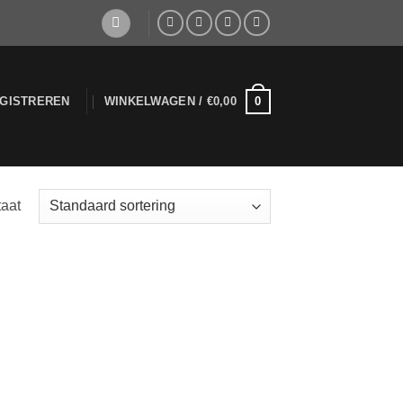
0
EGISTREREN
WINKELWAGEN /
€
0,00
taat