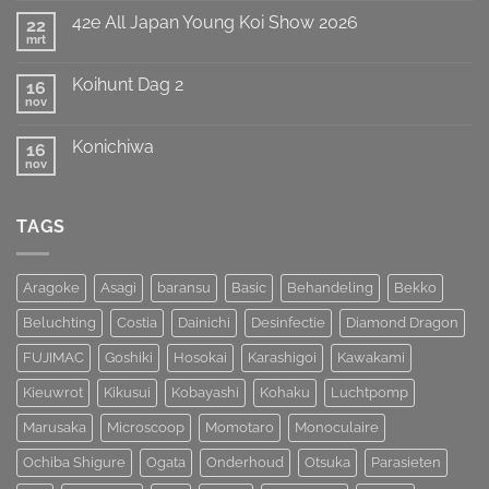
de
op
Titel
42e All Japan Young Koi Show 2026
22
European
weten
Koi
mrt
te
Geen
Show
prolongeren
reacties
op
van
Koihunt Dag 2
16
42e
MOST
All
nov
UNIQUE
Geen
Japan
!!!
reacties
Young
op
Koi
Konichiwa
16
Koihunt
Show
Dag
nov
Geen
2026
2
reacties
op
Konichiwa
TAGS
Aragoke
Asagi
baransu
Basic
Behandeling
Bekko
Beluchting
Costia
Dainichi
Desinfectie
Diamond Dragon
FUJIMAC
Goshiki
Hosokai
Karashigoi
Kawakami
Kieuwrot
Kikusui
Kobayashi
Kohaku
Luchtpomp
Marusaka
Microscoop
Momotaro
Monoculaire
Ochiba Shigure
Ogata
Onderhoud
Otsuka
Parasieten