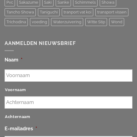
Pvc
Sakazume
Saki
Sanke
Schimmels
Showa
Tancho Showa
Taniguchi
tranport vat koi
transport vissen
Trichodina
voeding
Waterzuivering
Witte Stip
Wond
AANMELDEN NIEUWSBRIEF
Naam
*
Voornaam
Achternaam
E-mailadres
*