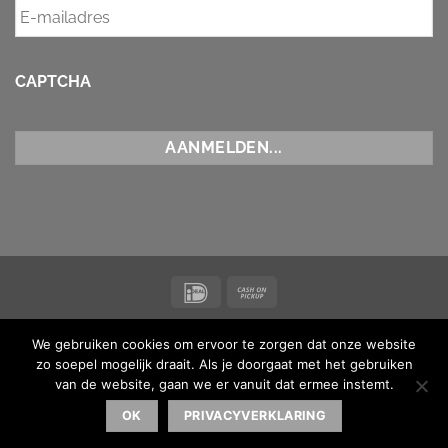
CAPTCHA
IDeal
Cash
on
NIEUWS
CONTACT
ALGEMENE VOORWAARDEN
Pickup
We gebruiken cookies om ervoor te zorgen dat onze website
Copyright 2026 ©
Koi Maas & Waal
| BTW-nummer
zo soepel mogelijk draait. Als je doorgaat met het gebruiken
NL001873238B16 |
van de website, gaan we er vanuit dat ermee instemt.
Made with ♥ by
MediaMen
| Powered by
Kinsta
OK
PRIVACYVERKLARING