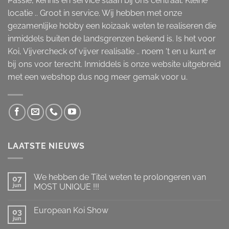
Passie, kennis en service staan bij ons centraal. Kleine
locatie .. Groot in service. Wij hebben met onze
gezamenlijke hobby een koizaak weten te realiseren die
inmiddels buiten de landsgrenzen bekend is. Is het voor
Koi, Vijvercheck of vijver realisatie .. noem 't en u kunt er
bij ons voor terecht. Inmiddels is onze website uitgebreid
met een webshop dus nog meer gemak voor u.
LAATSTE NIEUWS
We hebben de Titel weten te prolongeren van
07
jun
MOST UNIQUE !!!
Geen
reacties
European Koi Show
op
03
We
jun
Geen
hebben
reacties