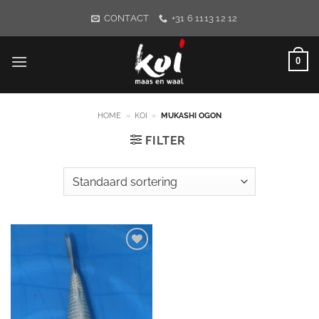
Ga
CONTACT
+31 6 1113 12 12
naar
inhoud
0
HOME
»
KOI
»
MUKASHI OGON
FILTER
WENSLIJST