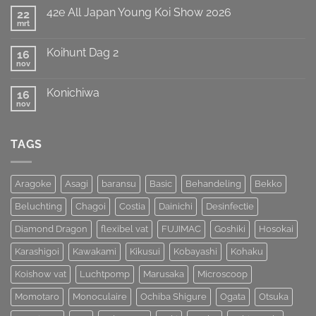
op
Titel
42e All Japan Young Koi Show 2026
22
European
weten
Koi
mrt
te
Geen
Show
prolongeren
reacties
op
van
Koihunt Dag 2
16
42e
MOST
All
nov
UNIQUE
Geen
Japan
!!!
reacties
Young
op
Koi
Konichiwa
16
Koihunt
Show
Dag
nov
Geen
2026
2
reacties
op
Konichiwa
TAGS
Aragoke
Asagi
baransu
Basic
Behandeling
Bekko
Beluchting
Chagoi
Costia
Dainichi
Desinfectie
Diamond Dragon
flexibel vat
FUJIMAC
Goshiki
Hosokai
Karashigoi
Kawakami
Kikusui
Kobayashi
Kohaku
Koishow vat
Luchtpomp
Marusaka
Microscoop
Momotaro
Monoculaire
Ochiba Shigure
Ogata
Otsuka