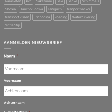
Parasieten
Pvc
Sakazume
Saki
Sanke
Schimmels
Showa
Tancho Showa
Taniguchi
tranport vat koi
transport vissen
Trichodina
voeding
Waterzuivering
Witte Stip
AANMELDEN NIEUWSBRIEF
Naam
*
Voornaam
Achternaam