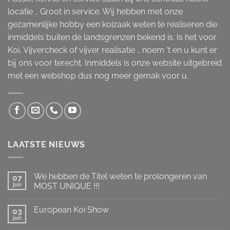
locatie .. Groot in service. Wij hebben met onze
gezamenlijke hobby een koizaak weten te realiseren die
inmiddels buiten de landsgrenzen bekend is. Is het voor
Koi, Vijvercheck of vijver realisatie .. noem 't en u kunt er
bij ons voor terecht. Inmiddels is onze website uitgebreid
met een webshop dus nog meer gemak voor u.
LAATSTE NIEUWS
We hebben de Titel weten te prolongeren van
07
jun
MOST UNIQUE !!!
Geen
reacties
European Koi Show
op
03
We
jun
Geen
hebben
reacties
de