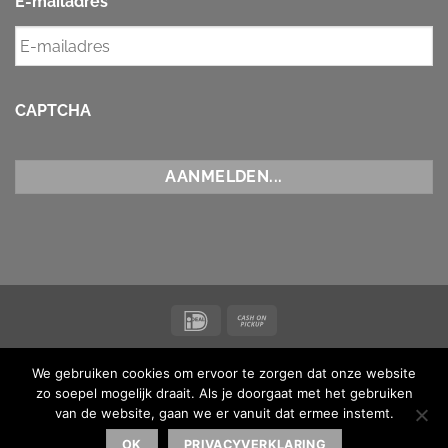
E-mailadres
*
CAPTCHA
IDeal
Cash
on
NIEUWS
CONTACT
ALGEMENE VOORWAARDEN
Pickup
We gebruiken cookies om ervoor te zorgen dat onze website
Copyright 2026 ©
Koi Maas & Waal
| BTW-nummer
zo soepel mogelijk draait. Als je doorgaat met het gebruiken
NL001873238B16 |
van de website, gaan we er vanuit dat ermee instemt.
Made with ♥ by
MediaMen
| Powered by
Kinsta
OK
PRIVACYVERKLARING