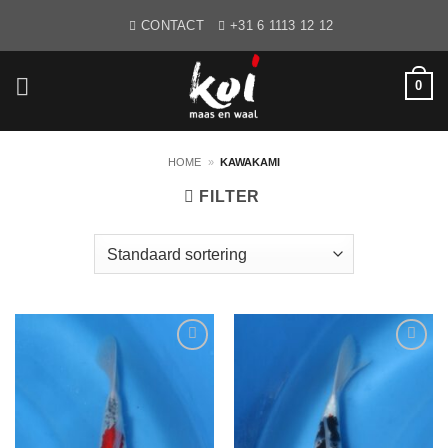
Ga
CONTACT
+31 6 1113 12 12
naar
inhoud
0
HOME
»
KAWAKAMI
FILTER
WENSLIJST
WENSLIJST