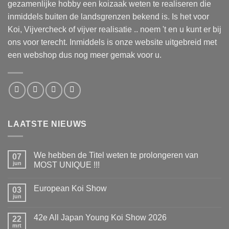
gezamenlijke hobby een koizaak weten te realiseren die
inmiddels buiten de landsgrenzen bekend is. Is het voor
Koi, Vijvercheck of vijver realisatie .. noem 't en u kunt er bij
ons voor terecht. Inmiddels is onze website uitgebreid met
een webshop dus nog meer gemak voor u.
LAATSTE NIEUWS
We hebben de Titel weten te prolongeren van
07
jun
MOST UNIQUE !!!
Geen
reacties
European Koi Show
op
03
We
jun
Geen
hebben
reacties
de
op
Titel
42e All Japan Young Koi Show 2026
22
European
weten
Koi
mrt
te
Geen