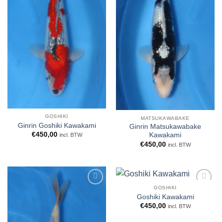
GOSHIKI
MATSUKAWABAKE
Ginrin Goshiki Kawakami
Ginrin Matsukawabake
€
450,00
Kawakami
incl. BTW
€
450,00
incl. BTW
GOSHIKI
WENSLIJST
WENSLIJST
Goshiki Kawakami
€
450,00
incl. BTW