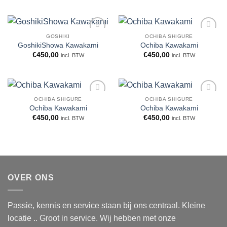
GOSHIKI
OCHIBA SHIGURE
WENSLIJST
WENSLIJST
GoshikiShowa Kawakami
Ochiba Kawakami
€
450,00
€
450,00
incl. BTW
incl. BTW
OCHIBA SHIGURE
OCHIBA SHIGURE
WENSLIJST
WENSLIJST
Ochiba Kawakami
Ochiba Kawakami
€
450,00
€
450,00
incl. BTW
incl. BTW
OVER ONS
Passie, kennis en service staan bij ons centraal. Kleine
locatie .. Groot in service. Wij hebben met onze