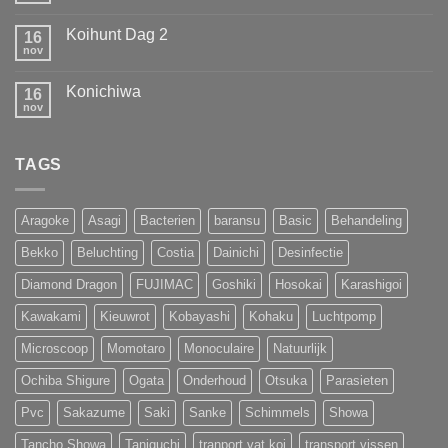
Show
prolongeren
reacties
op
van
Koihunt Dag 2
16
42e
MOST
All
nov
UNIQUE
Geen
Japan
!!!
reacties
Young
op
Koi
Konichiwa
16
Koihunt
Show
Dag
nov
Geen
2026
2
reacties
op
Konichiwa
TAGS
Aragoke
Asagi
Bacterien
baransu
Basic
Behandeling
Bekko
Beluchting
Costia
Dainichi
Desinfectie
Diamond Dragon
FUJIMAC
Goshiki
Hosokai
Karashigoi
Kawakami
Kieuwrot
Kobayashi
Kohaku
Luchtpomp
Microscoop
Momotaro
Monoculaire
Natuurlijk
Ochiba Shigure
Ogata
Onderhoud
Otsuka
Parasieten
Pvc
Sakazume
Saki
Sanke
Schimmels
Showa
Tancho Showa
Taniguchi
tranport vat koi
transport vissen