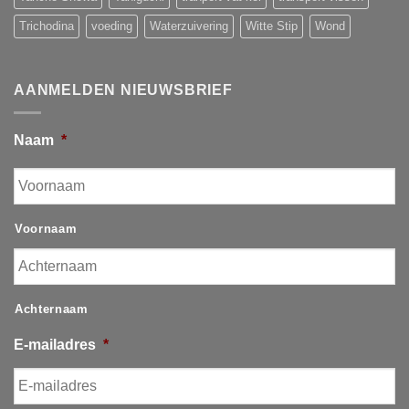
Trichodina
voeding
Waterzuivering
Witte Stip
Wond
AANMELDEN NIEUWSBRIEF
Naam
*
Voornaam
Achternaam
E-mailadres
*