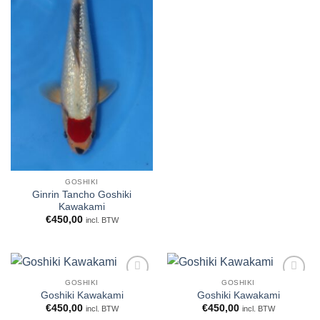
GOSHIKI
Ginrin Tancho Goshiki
Kawakami
€
450,00
incl. BTW
GOSHIKI
GOSHIKI
WENSLIJST
WENSLIJST
Goshiki Kawakami
Goshiki Kawakami
€
450,00
€
450,00
incl. BTW
incl. BTW