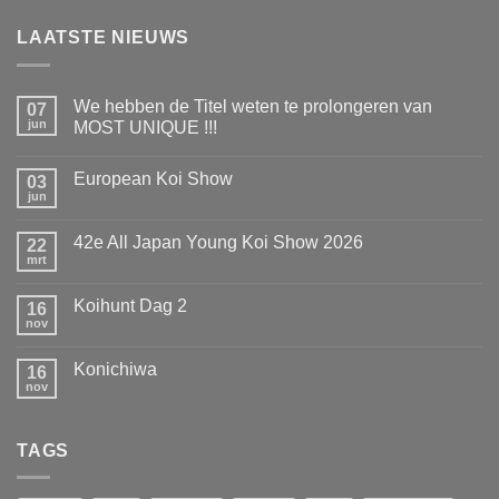
LAATSTE NIEUWS
We hebben de Titel weten te prolongeren van
07
jun
MOST UNIQUE !!!
Geen
reacties
European Koi Show
op
03
We
jun
Geen
hebben
reacties
de
op
Titel
42e All Japan Young Koi Show 2026
22
European
weten
Koi
mrt
te
Geen
Show
prolongeren
reacties
op
van
Koihunt Dag 2
16
42e
MOST
All
nov
UNIQUE
Geen
Japan
!!!
reacties
Young
op
Koi
Konichiwa
16
Koihunt
Show
Dag
nov
Geen
2026
2
reacties
op
Konichiwa
TAGS