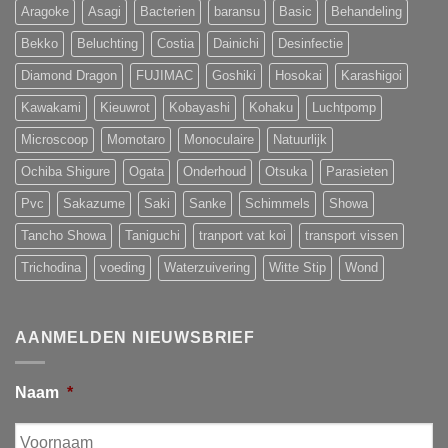
Aragoke
Asagi
Bacterien
baransu
Basic
Behandeling
Bekko
Beluchting
Costia
Dainichi
Desinfectie
Diamond Dragon
FUJIMAC
Goshiki
Hosokai
Karashigoi
Kawakami
Kieuwrot
Kobayashi
Kohaku
Luchtpomp
Microscoop
Momotaro
Monoculaire
Natuurlijk
Ochiba Shigure
Ogata
Onderhoud
Otsuka
Parasieten
Pvc
Sakazume
Saki
Sanke
Schimmels
Showa
Tancho Showa
Taniguchi
tranport vat koi
transport vissen
Trichodina
voeding
Waterzuivering
Witte Stip
Wond
AANMELDEN NIEUWSBRIEF
Naam
*