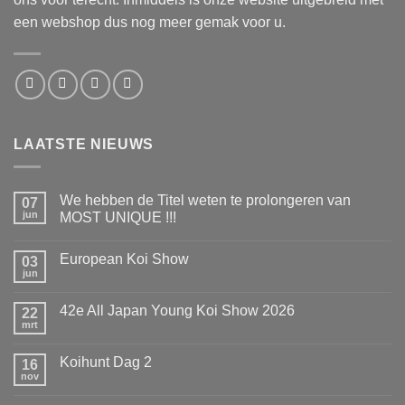
een webshop dus nog meer gemak voor u.
LAATSTE NIEUWS
We hebben de Titel weten te prolongeren van
07
jun
MOST UNIQUE !!!
Geen
reacties
European Koi Show
op
03
We
jun
Geen
hebben
reacties
de
op
Titel
42e All Japan Young Koi Show 2026
22
European
weten
Koi
mrt
te
Geen
Show
prolongeren
reacties
op
van
Koihunt Dag 2
16
42e
MOST
All
nov
UNIQUE
Geen
Japan
!!!
reacties
Young
op