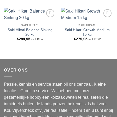
WENSLIJST
WENSLIJST
SAKI HIKARI
SAKI HIKARI
Saki Hikari Balance Sinking
Saki Hikari Growth Medium
20 kg
15 kg
€
289,95
€
279,95
incl. BTW
incl. BTW
OVER ONS
Passie, kennis en service staan bij ons centraal. Kleine
locatie .. Groot in service. Wij hebben met onze
gezamenlijke hobby een koizaak weten te realiseren die
inmiddels buiten de landsgrenzen bekend is. Is het voor
Koi, Vijvercheck of vijver realisatie .. noem 't en u kunt er bij
ons voor terecht. Inmiddels is onze website uitgebreid met