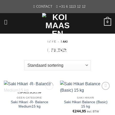
Ga
CONTACT
+31 6 1113 12 12
naar
inhoud
0
HOME
»
SAKI
FILTER
VERKOCHT
WENSLIJST
WENSLIJST
GEEN CATEGORIE
SAKI HIKARI
Saki Hikari -R- Balance
Saki Hikari Balance (Basic)
Medium15 kg
15 kg
€
244,95
incl. BTW