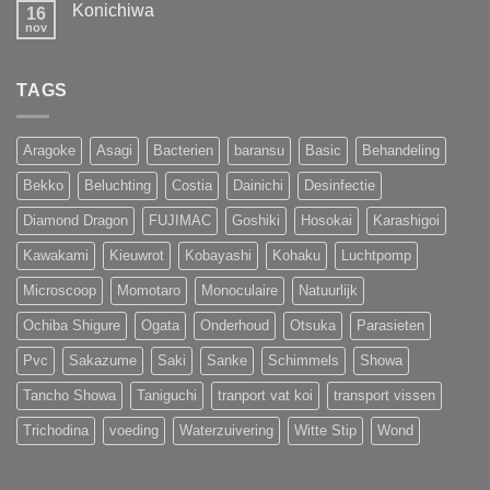
Koi
Konichiwa
16
Koihunt
Show
Dag
nov
Geen
2026
2
reacties
op
Konichiwa
TAGS
Aragoke
Asagi
Bacterien
baransu
Basic
Behandeling
Bekko
Beluchting
Costia
Dainichi
Desinfectie
Diamond Dragon
FUJIMAC
Goshiki
Hosokai
Karashigoi
Kawakami
Kieuwrot
Kobayashi
Kohaku
Luchtpomp
Microscoop
Momotaro
Monoculaire
Natuurlijk
Ochiba Shigure
Ogata
Onderhoud
Otsuka
Parasieten
Pvc
Sakazume
Saki
Sanke
Schimmels
Showa
Tancho Showa
Taniguchi
tranport vat koi
transport vissen
Trichodina
voeding
Waterzuivering
Witte Stip
Wond