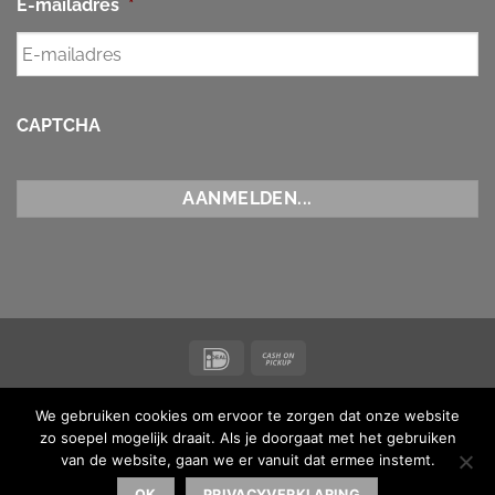
E-mailadres
*
CAPTCHA
IDeal
Cash
on
NIEUWS
CONTACT
ALGEMENE VOORWAARDEN
Pickup
We gebruiken cookies om ervoor te zorgen dat onze website
Copyright 2026 ©
Koi Maas & Waal
| BTW-nummer
zo soepel mogelijk draait. Als je doorgaat met het gebruiken
NL001873238B16 |
van de website, gaan we er vanuit dat ermee instemt.
Made with ♥ by
MediaMen
| Powered by
Kinsta
OK
PRIVACYVERKLARING