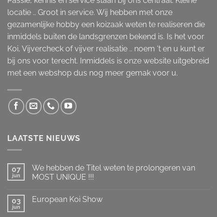
Passie, kennis en service staan bij ons centraal. Kleine
locatie .. Groot in service. Wij hebben met onze
gezamenlijke hobby een koizaak weten te realiseren die
inmiddels buiten de landsgrenzen bekend is. Is het voor
Koi, Vijvercheck of vijver realisatie .. noem 't en u kunt er
bij ons voor terecht. Inmiddels is onze website uitgebreid
met een webshop dus nog meer gemak voor u.
LAATSTE NIEUWS
We hebben de Titel weten te prolongeren van
07
jun
MOST UNIQUE !!!
Geen
reacties
European Koi Show
op
03
We
jun
Geen
hebben
reacties