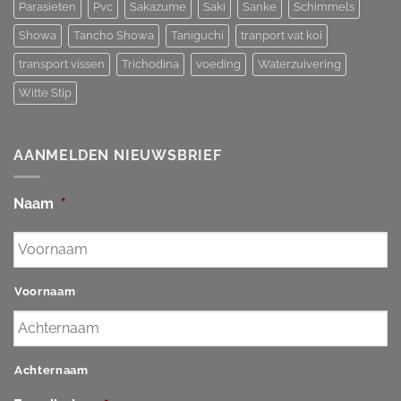
Parasieten
Pvc
Sakazume
Saki
Sanke
Schimmels
Showa
Tancho Showa
Taniguchi
tranport vat koi
transport vissen
Trichodina
voeding
Waterzuivering
Witte Stip
AANMELDEN NIEUWSBRIEF
Naam
*
Voornaam
Achternaam