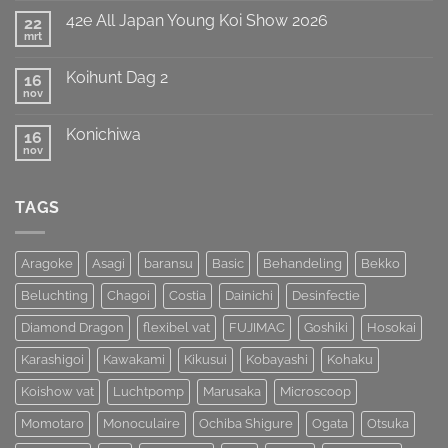
de
op
Titel
42e All Japan Young Koi Show 2026
22
European
weten
Koi
mrt
te
Geen
Show
prolongeren
reacties
op
van
Koihunt Dag 2
16
42e
MOST
All
nov
UNIQUE
Geen
Japan
!!!
reacties
Young
op
Koi
Konichiwa
16
Koihunt
Show
Dag
nov
Geen
2026
2
reacties
op
Konichiwa
TAGS
Aragoke
Asagi
baransu
Basic
Behandeling
Bekko
Beluchting
Chagoi
Costia
Dainichi
Desinfectie
Diamond Dragon
flexibel vat
FUJIMAC
Goshiki
Hosokai
Karashigoi
Kawakami
Kikusui
Kobayashi
Kohaku
Koishow vat
Luchtpomp
Marusaka
Microscoop
Momotaro
Monoculaire
Ochiba Shigure
Ogata
Otsuka