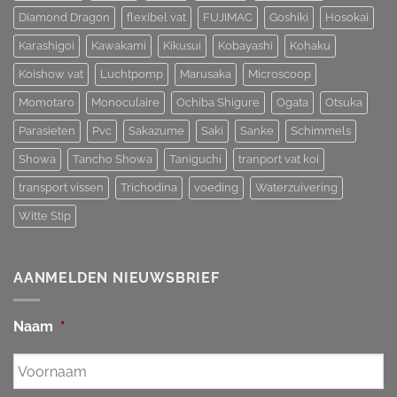
Diamond Dragon
flexibel vat
FUJIMAC
Goshiki
Hosokai
Karashigoi
Kawakami
Kikusui
Kobayashi
Kohaku
Koishow vat
Luchtpomp
Marusaka
Microscoop
Momotaro
Monoculaire
Ochiba Shigure
Ogata
Otsuka
Parasieten
Pvc
Sakazume
Saki
Sanke
Schimmels
Showa
Tancho Showa
Taniguchi
tranport vat koi
transport vissen
Trichodina
voeding
Waterzuivering
Witte Stip
AANMELDEN NIEUWSBRIEF
Naam
*