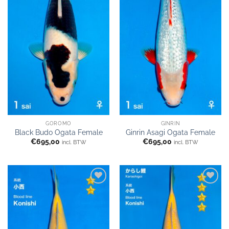
GOROMO
GINRIN
Black Budo Ogata Female
Ginrin Asagi Ogata Female
€
695,00
€
695,00
incl. BTW
incl. BTW
WENSLIJST
WENSLIJST