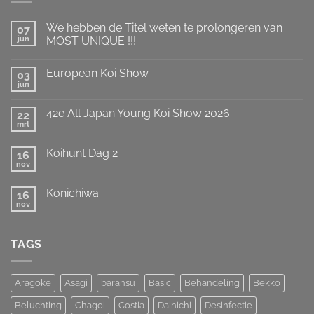
We hebben de Titel weten te prolongeren van
07
jun
MOST UNIQUE !!!
Geen
reacties
European Koi Show
op
03
We
jun
Geen
hebben
reacties
de
op
Titel
42e All Japan Young Koi Show 2026
22
European
weten
Koi
mrt
te
Geen
Show
prolongeren
reacties
op
van
Koihunt Dag 2
16
42e
MOST
All
nov
UNIQUE
Geen
Japan
!!!
reacties
Young
op
Koi
Konichiwa
16
Koihunt
Show
Dag
nov
Geen
2026
2
reacties
op
Konichiwa
TAGS
Aragoke
Asagi
baransu
Basic
Behandeling
Bekko
Beluchting
Chagoi
Costia
Dainichi
Desinfectie