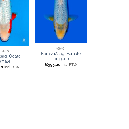
ASAGI
INRIN
KarashiAsagi Female
Asagi Ogata
Taniguchi
emale
€
595,00
incl. BTW
00
incl. BTW