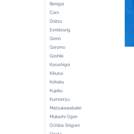
Benigoi
Corn
Doitsu
Eenkleurig
Ginrin
Goromo
Goshiki
Karashigoi
Kikusui
Kohaku
Kujaku
Kumonryu
Matsukawabake
Mukashi Ogon
Ochiba Shigure
Ogata