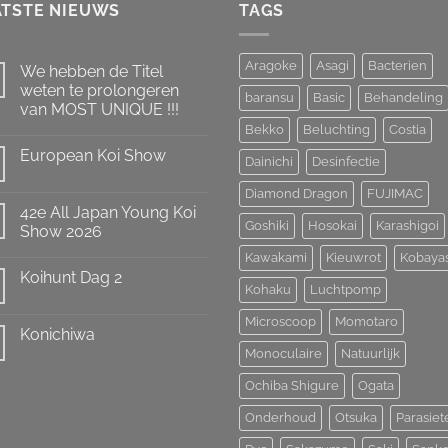
ATSTE NIEUWS
TAGS
Aragoke
Asagi
Bacterien
We hebben de Titel
weten te prolongeren
baransu
Basic
Behandeling
van MOST UNIQUE !!!
Bekko
Beluchting
Costia
Geen
reacties
European Koi Show
op
Dainichi
Desinfectie
We
Geen
hebben
reacties
Diamond Dragon
FUJIMAC
de
op
Titel
42e All Japan Young Koi
European
weten
Goshiki
Hosokai
Karashigoi
Koi
Show 2026
te
Show
prolongeren
Geen
Kawakami
Kieuwrot
Kobaya
van
reacties
MOST
Koihunt Dag 2
op
UNIQUE
Kohaku
Luchtpomp
42e
!!!
Geen
All
reacties
Japan
Microscoop
Momotaro
op
Young
Konichiwa
Koihunt
Koi
Dag
Monoculaire
Natuurlijk
Show
Geen
2
2026
reacties
op
Ochiba Shigure
Ogata
Konichiwa
Onderhoud
Otsuka
Parasiet