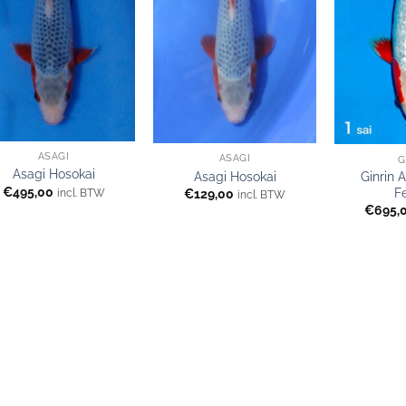
ASAGI
ASAGI
G
Asagi Hosokai
Ginrin 
Asagi Hosokai
€
495,00
F
€
129,00
incl. BTW
incl. BTW
€
695,