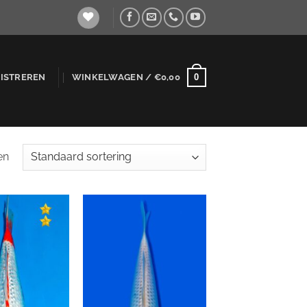
0
GISTREREN
WINKELWAGEN /
€
0,00
en
WENSLIJST
WENSLIJST