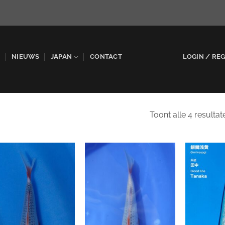
P
NIEUWS
JAPAN
CONTACT
LOGIN / RE
Toont alle 4 resultat
WENSLIJST
WENSLIJST