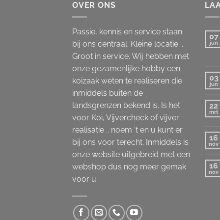
OVER ONS
LA
Passie, kennis en service staan
07
bij ons centraal. Kleine locatie ..
jun
Groot in service. Wij hebben met
onze gezamenlijke hobby een
03
koizaak weten te realiseren die
jun
inmiddels buiten de
landsgrenzen bekend is. Is het
22
mrt
voor Koi, Vijvercheck of vijver
realisatie .. noem 't en u kunt er
16
bij ons voor terecht. Inmiddels is
nov
onze website uitgebreid met een
16
webshop dus nog meer gemak
nov
voor u.