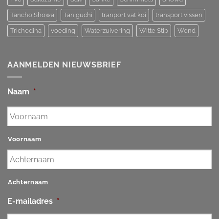
Tancho Showa
Taniguchi
tranport vat koi
transport vissen
Trichodina
voeding
Waterzuivering
Witte Stip
Wond
AANMELDEN NIEUWSBRIEF
Naam
*
Voornaam
Achternaam
E-mailadres
*