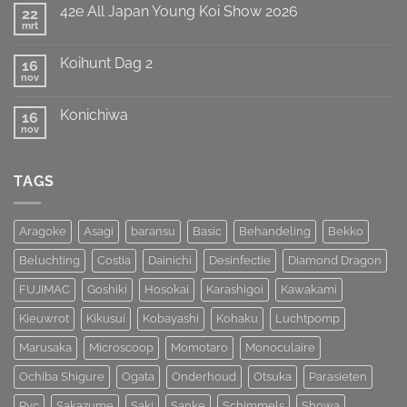
op
Titel
42e All Japan Young Koi Show 2026
22
European
weten
Koi
mrt
te
Geen
Show
prolongeren
reacties
op
van
Koihunt Dag 2
16
42e
MOST
All
nov
UNIQUE
Geen
Japan
!!!
reacties
Young
op
Koi
Konichiwa
16
Koihunt
Show
Dag
nov
Geen
2026
2
reacties
op
Konichiwa
TAGS
Aragoke
Asagi
baransu
Basic
Behandeling
Bekko
Beluchting
Costia
Dainichi
Desinfectie
Diamond Dragon
FUJIMAC
Goshiki
Hosokai
Karashigoi
Kawakami
Kieuwrot
Kikusui
Kobayashi
Kohaku
Luchtpomp
Marusaka
Microscoop
Momotaro
Monoculaire
Ochiba Shigure
Ogata
Onderhoud
Otsuka
Parasieten
Pvc
Sakazume
Saki
Sanke
Schimmels
Showa