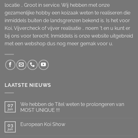
locatie .. Groot in service. Wij hebben met onze
gezamenlijke hobby een koizaak weten te realiseren die
inmiddels buiten de landsgrenzen bekend is. Is het voor
Koi, Vijvercheck of vijver realisatie .. noem 't en u kunt er
bij ons voor terecht. Inmiddels is onze website uitgebreid
met een webshop dus nog meer gemak voor u.
LAATSTE NIEUWS
We hebben de Titel weten te prolongeren van
07
jun
MOST UNIQUE !!!
Geen
reacties
European Koi Show
op
03
We
jun
Geen
hebben
reacties
de