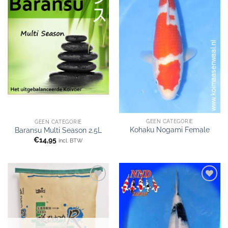
GEEN CATEGORIE
GEEN CATEGORIE
Kohaku Nogami Female
Baransu Multi Season 2.5L
€
14,95
incl. BTW
WENSLIJST
WENSLIJST