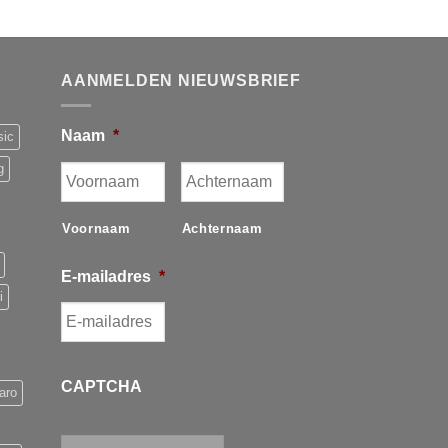
AANMELDEN NIEUWSBRIEF
Naam
*
sic
g
Voornaam
Achternaam
E-mailadres
*
i
CAPTCHA
aro