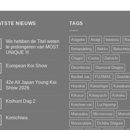
ATSTE NIEUWS
TAGS
Aragoke
Asagi
baransu
Ba
We hebben de Titel weten
te prolongeren van MOST
Behandeling
Bekko
Beluchtin
UNIQUE !!!
Chagoi
Costia
Dainichi
Geen
reacties
European Koi Show
op
Desinfectie
Diamond Dragon
We
Geen
hebben
reacties
flexibel vat
FUJIMAC
Goshiki
de
op
Titel
42e All Japan Young Koi
European
weten
Hosokai
Karashigoi
Kawakam
Koi
Show 2026
te
Show
prolongeren
Geen
Kikusui
Kobayashi
Kohaku
van
reacties
MOST
Koihunt Dag 2
op
UNIQUE
Koishow vat
Luchtpomp
42e
!!!
Geen
All
reacties
Japan
Marusaka
Microscoop
Momot
op
Young
Konichiwa
Koihunt
Koi
Dag
Monoculaire
Ochiba Shigure
Show
Geen
2
2026
reacties