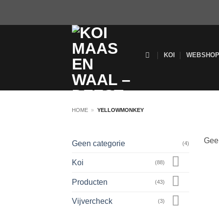
Ga
naar
inhoud
KOI
WEBSHO
HOME
»
YELLOWMONKEY
Geen
Geen categorie
(4)
Koi
(88)
Producten
(43)
Vijvercheck
(3)