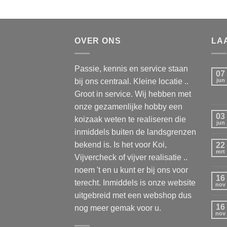
OVER ONS
LA
Passie, kennis en service staan
07
bij ons centraal. Kleine locatie ..
jun
Groot in service. Wij hebben met
onze gezamenlijke hobby een
03
koizaak weten te realiseren die
jun
inmiddels buiten de landsgrenzen
bekend is. Is het voor Koi,
22
mrt
Vijvercheck of vijver realisatie ..
noem 't en u kunt er bij ons voor
16
terecht. Inmiddels is onze website
nov
uitgebreid met een webshop dus
16
nog meer gemak voor u.
nov