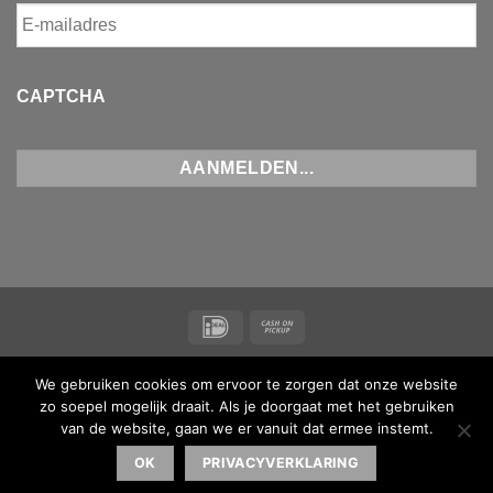
CAPTCHA
IDeal
Cash
on
NIEUWS
CONTACT
ALGEMENE VOORWAARDEN
Pickup
We gebruiken cookies om ervoor te zorgen dat onze website
Copyright 2026 ©
Koi Maas & Waal
| BTW-nummer
zo soepel mogelijk draait. Als je doorgaat met het gebruiken
NL001873238B16 |
van de website, gaan we er vanuit dat ermee instemt.
Made with ♥ by
MediaMen
| Powered by
Kinsta
OK
PRIVACYVERKLARING