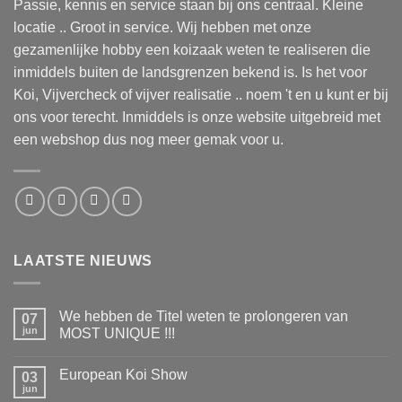
Passie, kennis en service staan bij ons centraal. Kleine
locatie .. Groot in service. Wij hebben met onze
gezamenlijke hobby een koizaak weten te realiseren die
inmiddels buiten de landsgrenzen bekend is. Is het voor
Koi, Vijvercheck of vijver realisatie .. noem 't en u kunt er bij
ons voor terecht. Inmiddels is onze website uitgebreid met
een webshop dus nog meer gemak voor u.
LAATSTE NIEUWS
We hebben de Titel weten te prolongeren van
07
jun
MOST UNIQUE !!!
Geen
reacties
European Koi Show
op
03
We
jun
Geen
hebben