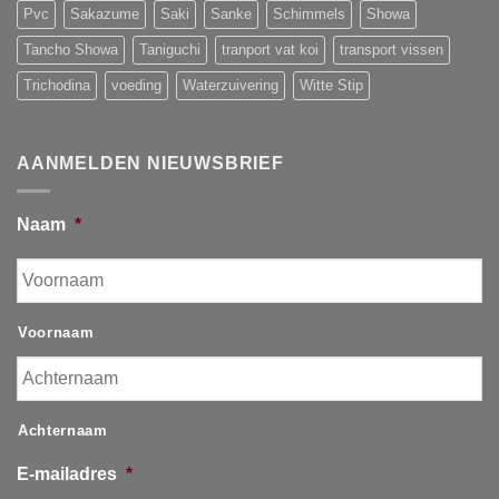
Pvc
Sakazume
Saki
Sanke
Schimmels
Showa
Tancho Showa
Taniguchi
tranport vat koi
transport vissen
Trichodina
voeding
Waterzuivering
Witte Stip
AANMELDEN NIEUWSBRIEF
Naam
*
Voornaam
Achternaam
E-mailadres
*