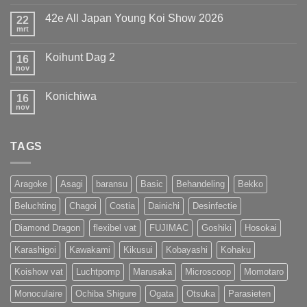
reacties
de
op
Titel
42e All Japan Young Koi Show 2026
22
European
weten
Koi
mrt
te
Geen
Show
prolongeren
reacties
op
van
Koihunt Dag 2
16
42e
MOST
All
nov
UNIQUE
Geen
Japan
!!!
reacties
Young
op
Koi
Konichiwa
16
Koihunt
Show
Dag
nov
Geen
2026
2
reacties
op
Konichiwa
TAGS
Aragoke
Asagi
baransu
Basic
Behandeling
Bekko
Beluchting
Chagoi
Costia
Dainichi
Desinfectie
Diamond Dragon
flexibel vat
FUJIMAC
Goshiki
Hosokai
Karashigoi
Kawakami
Kikusui
Kobayashi
Kohaku
Koishow vat
Luchtpomp
Marusaka
Microscoop
Momotaro
Monoculaire
Ochiba Shigure
Ogata
Otsuka
Parasieten