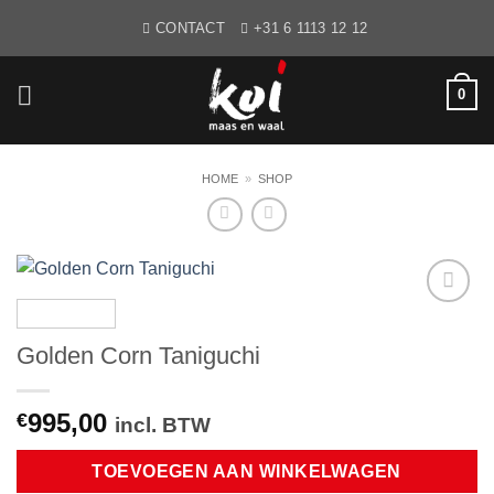
Ga
CONTACT
+31 6 1113 12 12
naar
inhoud
0
HOME
»
SHOP
WENSLIJST
Golden Corn Taniguchi
995,00
€
incl. BTW
TOEVOEGEN AAN WINKELWAGEN