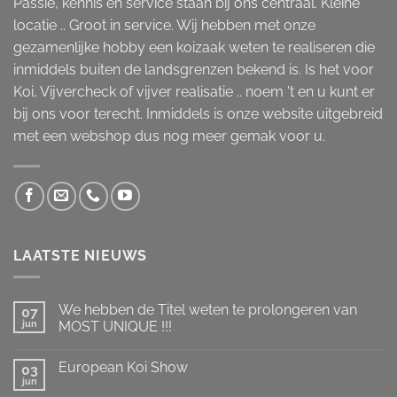
Passie, kennis en service staan bij ons centraal. Kleine
locatie .. Groot in service. Wij hebben met onze
gezamenlijke hobby een koizaak weten te realiseren die
inmiddels buiten de landsgrenzen bekend is. Is het voor
Koi, Vijvercheck of vijver realisatie .. noem 't en u kunt er
bij ons voor terecht. Inmiddels is onze website uitgebreid
met een webshop dus nog meer gemak voor u.
LAATSTE NIEUWS
We hebben de Titel weten te prolongeren van
07
jun
MOST UNIQUE !!!
Geen
reacties
European Koi Show
op
03
We
jun
Geen
hebben