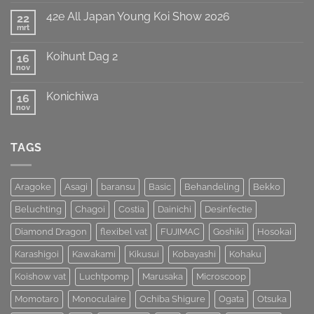
reacties
de
op
Titel
42e All Japan Young Koi Show 2026
22
European
weten
Koi
mrt
te
Geen
Show
prolongeren
reacties
op
van
Koihunt Dag 2
16
42e
MOST
All
nov
UNIQUE
Geen
Japan
!!!
reacties
Young
op
Koi
Konichiwa
16
Koihunt
Show
Dag
nov
Geen
2026
2
reacties
op
Konichiwa
TAGS
Aragoke
Asagi
baransu
Basic
Behandeling
Bekko
Beluchting
Chagoi
Costia
Dainichi
Desinfectie
Diamond Dragon
flexibel vat
FUJIMAC
Goshiki
Hosokai
Karashigoi
Kawakami
Kikusui
Kobayashi
Kohaku
Koishow vat
Luchtpomp
Marusaka
Microscoop
Momotaro
Monoculaire
Ochiba Shigure
Ogata
Otsuka