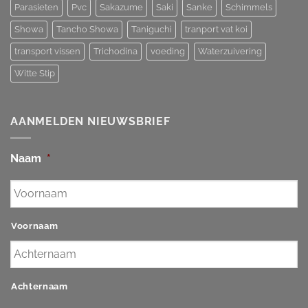
Parasieten
Pvc
Sakazume
Saki
Sanke
Schimmels
Showa
Tancho Showa
Taniguchi
tranport vat koi
transport vissen
Trichodina
voeding
Waterzuivering
Witte Stip
AANMELDEN NIEUWSBRIEF
Naam
*
Voornaam
Achternaam