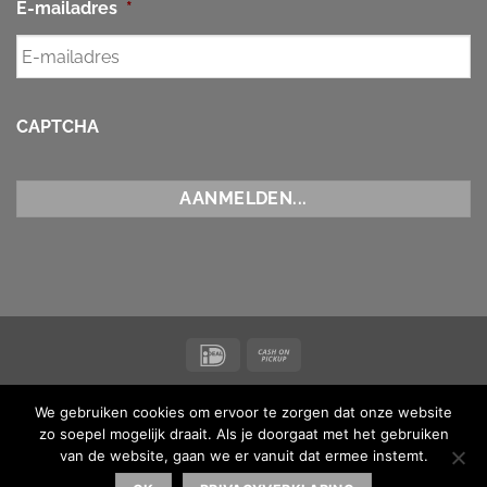
E-mailadres
*
CAPTCHA
IDeal
Cash
on
NIEUWS
CONTACT
ALGEMENE VOORWAARDEN
Pickup
We gebruiken cookies om ervoor te zorgen dat onze website
Copyright 2026 ©
Koi Maas & Waal
| BTW-nummer
zo soepel mogelijk draait. Als je doorgaat met het gebruiken
NL001873238B16 |
van de website, gaan we er vanuit dat ermee instemt.
Made with ♥ by
MediaMen
| Powered by
Kinsta