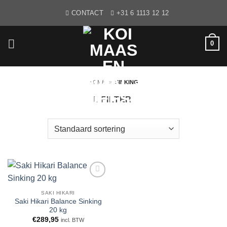
Ga
CONTACT
+31 6 1113 12 12
naar
inhoud
0
HOME
»
SINKING
FILTER
WENSLIJST
SAKI HIKARI
Saki Hikari Balance Sinking
20 kg
€
289,95
incl. BTW