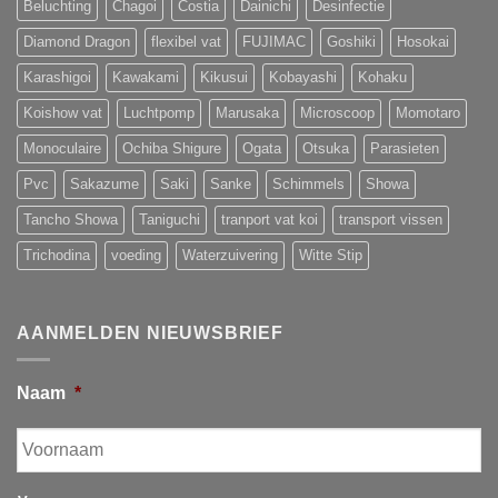
Beluchting
Chagoi
Costia
Dainichi
Desinfectie
Diamond Dragon
flexibel vat
FUJIMAC
Goshiki
Hosokai
Karashigoi
Kawakami
Kikusui
Kobayashi
Kohaku
Koishow vat
Luchtpomp
Marusaka
Microscoop
Momotaro
Monoculaire
Ochiba Shigure
Ogata
Otsuka
Parasieten
Pvc
Sakazume
Saki
Sanke
Schimmels
Showa
Tancho Showa
Taniguchi
tranport vat koi
transport vissen
Trichodina
voeding
Waterzuivering
Witte Stip
AANMELDEN NIEUWSBRIEF
Naam
*