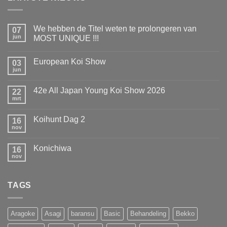
We hebben de Titel weten te prolongeren van
07
jun
MOST UNIQUE !!!
Geen
reacties
European Koi Show
op
03
We
jun
Geen
hebben
reacties
de
op
Titel
42e All Japan Young Koi Show 2026
22
European
weten
Koi
mrt
te
Geen
Show
prolongeren
reacties
op
van
Koihunt Dag 2
16
42e
MOST
All
nov
UNIQUE
Geen
Japan
!!!
reacties
Young
op
Koi
Konichiwa
16
Koihunt
Show
Dag
nov
Geen
2026
2
reacties
op
Konichiwa
TAGS
Aragoke
Asagi
baransu
Basic
Behandeling
Bekko