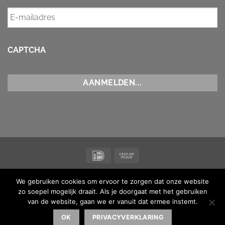
CAPTCHA
IDeal
Cash
on
NIEUWS
CONTACT
ALGEMENE VOORWAARDEN
Pickup
We gebruiken cookies om ervoor te zorgen dat onze website
Copyright 2026 ©
Koi Maas & Waal
| BTW-nummer
zo soepel mogelijk draait. Als je doorgaat met het gebruiken
NL001873238B16 |
van de website, gaan we er vanuit dat ermee instemt.
Made with ♥ by
MediaMen
| Powered by
Kinsta
OK
PRIVACYVERKLARING