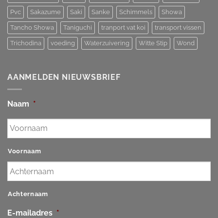
Pvc
Sakazume
Saki
Sanke
Schimmels
Showa
Tancho Showa
Taniguchi
tranport vat koi
transport vissen
Trichodina
voeding
Waterzuivering
Witte Stip
Wond
AANMELDEN NIEUWSBRIEF
Naam
*
Voornaam
Achternaam
E-mailadres
*