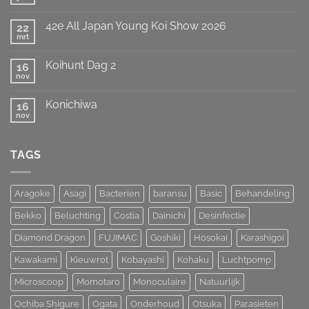
Geen
hebben
reacties
de
op
Titel
42e All Japan Young Koi Show 2026
22
European
weten
Koi
mrt
te
Geen
Show
prolongeren
reacties
op
van
Koihunt Dag 2
16
42e
MOST
All
nov
UNIQUE
Geen
Japan
!!!
reacties
Young
op
Koi
Konichiwa
16
Koihunt
Show
Dag
nov
Geen
2026
2
reacties
op
Konichiwa
TAGS
Aragoke
Asagi
Bacterien
baransu
Basic
Behandeling
Bekko
Beluchting
Costia
Dainichi
Desinfectie
Diamond Dragon
FUJIMAC
Goshiki
Hosokai
Karashigoi
Kawakami
Kieuwrot
Kobayashi
Kohaku
Luchtpomp
Microscoop
Momotaro
Monoculaire
Natuurlijk
Ochiba Shigure
Ogata
Onderhoud
Otsuka
Parasieten