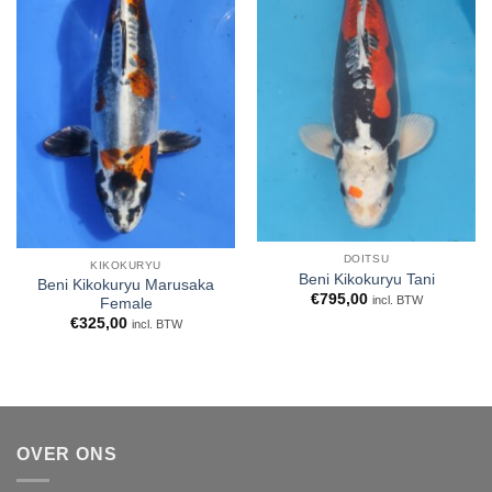
DOITSU
KIKOKURYU
Beni Kikokuryu Tani
Beni Kikokuryu Marusaka
€
795,00
incl. BTW
Female
€
325,00
incl. BTW
OVER ONS