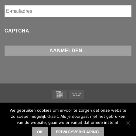
CAPTCHA
IDeal
Cash
on
NIEUWS
CONTACT
ALGEMENE VOORWAARDEN
Pickup
We gebruiken cookies om ervoor te zorgen dat onze website
Copyright 2026 ©
Koi Maas & Waal
| BTW-nummer
zo soepel mogelijk draait. Als je doorgaat met het gebruiken
NL001873238B16 |
van de website, gaan we er vanuit dat ermee instemt.
Made with ♥ by
MediaMen
| Powered by
Kinsta
OK
PRIVACYVERKLARING