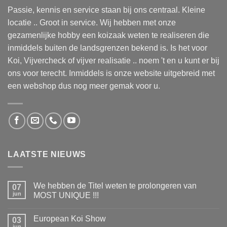
Passie, kennis en service staan bij ons centraal. Kleine
locatie .. Groot in service. Wij hebben met onze
gezamenlijke hobby een koizaak weten te realiseren die
inmiddels buiten de landsgrenzen bekend is. Is het voor
Koi, Vijvercheck of vijver realisatie .. noem 't en u kunt er bij
ons voor terecht. Inmiddels is onze website uitgebreid met
een webshop dus nog meer gemak voor u.
LAATSTE NIEUWS
We hebben de Titel weten te prolongeren van
07
jun
MOST UNIQUE !!!
Geen
reacties
European Koi Show
op
03
We
jun