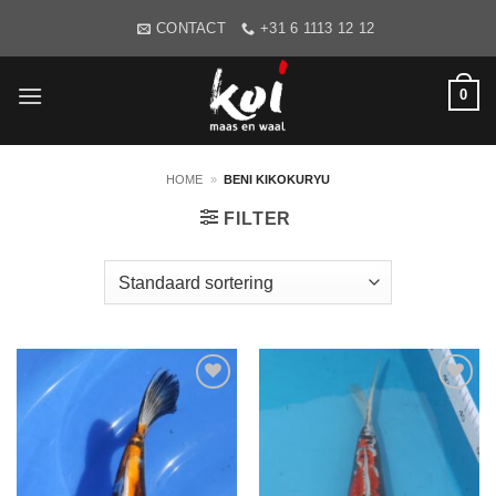
Ga
CONTACT
+31 6 1113 12 12
naar
inhoud
0
HOME
»
BENI KIKOKURYU
FILTER
WENSLIJST
WENSLIJST