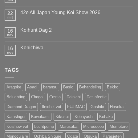
Geen
hebben
reacties
de
op
Titel
42e All Japan Young Koi Show 2026
22
European
weten
Koi
mrt
te
Geen
Show
prolongeren
reacties
op
van
Koihunt Dag 2
16
42e
MOST
All
nov
UNIQUE
Geen
Japan
!!!
reacties
Young
op
Koi
Konichiwa
16
Koihunt
Show
Dag
nov
Geen
2026
2
reacties
op
Konichiwa
TAGS
Aragoke
Asagi
baransu
Basic
Behandeling
Bekko
Beluchting
Chagoi
Costia
Dainichi
Desinfectie
Diamond Dragon
flexibel vat
FUJIMAC
Goshiki
Hosokai
Karashigoi
Kawakami
Kikusui
Kobayashi
Kohaku
Koishow vat
Luchtpomp
Marusaka
Microscoop
Momotaro
Monoculaire
Ochiba Shigure
Ogata
Otsuka
Parasieten