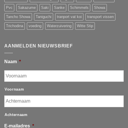
Pvc
Sakazume
Saki
Sanke
Schimmels
Showa
Tancho Showa
Taniguchi
tranport vat koi
transport vissen
Trichodina
voeding
Waterzuivering
Witte Stip
AANMELDEN NIEUWSBRIEF
Naam
*
Voornaam
Achternaam
E-mailadres
*