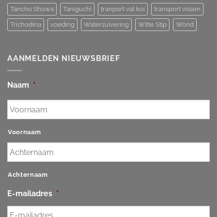
Tancho Showa
Taniguchi
tranport vat koi
transport vissen
Trichodina
voeding
Waterzuivering
Witte Stip
Wond
AANMELDEN NIEUWSBRIEF
Naam
*
Voornaam
Achternaam
E-mailadres
*