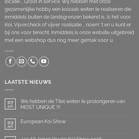
locatie .. Groot in service. Wij hebben met onze
gezamenlijke hobby een koizaak weten te realiseren die
inmiddels buiten de landsgrenzen bekend is. Is het voor
Koi, Vijvercheck of vijver realisatie .. noem 't en u kunt er
bij ons voor terecht. Inmiddels is onze website uitgebreid
met een webshop dus nog meer gemak voor u.
LAATSTE NIEUWS
We hebben de Titel weten te prolongeren van
07
jun
MOST UNIQUE !!!
Geen
reacties
European Koi Show
op
03
We
jun
Geen
hebben
reacties
de
op
Titel