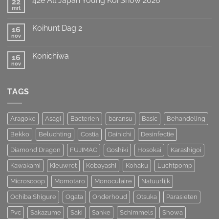
42e All Japan Young Koi Show 2026
22
European
weten
Koi
mrt
te
Geen
Show
prolongeren
reacties
op
van
Koihunt Dag 2
16
42e
MOST
All
nov
UNIQUE
Geen
Japan
!!!
reacties
Young
op
Koi
Konichiwa
16
Koihunt
Show
Dag
nov
Geen
2026
2
reacties
op
Konichiwa
TAGS
Aragoke
Asagi
Bacterien
baransu
Basic
Behandeling
Bekko
Beluchting
Costia
Dainichi
Desinfectie
Diamond Dragon
FUJIMAC
Goshiki
Hosokai
Karashigoi
Kawakami
Kieuwrot
Kobayashi
Kohaku
Luchtpomp
Microscoop
Momotaro
Monoculaire
Natuurlijk
Ochiba Shigure
Ogata
Onderhoud
Otsuka
Parasieten
Pvc
Sakazume
Saki
Sanke
Schimmels
Showa