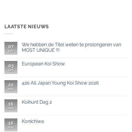
LAATSTE NIEUWS
We hebben de Titel weten te prolongeren van
07
MOST UNIQUE !!!
jun
Geen
reacties
European Koi Show
op
03
We
jun
Geen
hebben
reacties
de
op
Titel
European
42e All Japan Young Koi Show 2026
weten
22
Koi
te
Show
mrt
Geen
prolongeren
reacties
van
op
MOST
42e
Koihunt Dag 2
UNIQUE
16
All
!!!
Japan
nov
Geen
Young
reacties
Koi
op
Show
Koihunt
Konichiwa
16
2026
Dag
2
nov
Geen
reacties