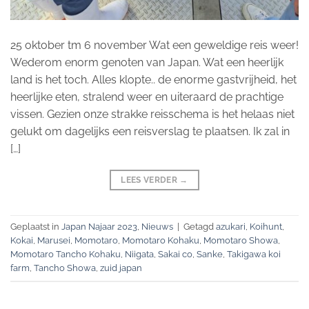
25 oktober tm 6 november Wat een geweldige reis weer!
Wederom enorm genoten van Japan. Wat een heerlijk
land is het toch. Alles klopte.. de enorme gastvrijheid, het
heerlijke eten, stralend weer en uiteraard de prachtige
vissen. Gezien onze strakke reisschema is het helaas niet
gelukt om dagelijks een reisverslag te plaatsen. Ik zal in
[…]
LEES VERDER
→
Geplaatst in
Japan Najaar 2023
,
Nieuws
|
Getagd
azukari
,
Koihunt
,
Kokai
,
Marusei
,
Momotaro
,
Momotaro Kohaku
,
Momotaro Showa
,
Momotaro Tancho Kohaku
,
Niigata
,
Sakai co
,
Sanke
,
Takigawa koi
farm
,
Tancho Showa
,
zuid japan