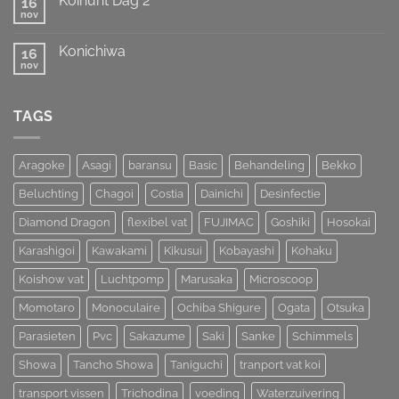
Koihunt Dag 2
16
42e
MOST
All
nov
UNIQUE
Geen
Japan
!!!
reacties
Young
op
Koi
Konichiwa
16
Koihunt
Show
Dag
nov
Geen
2026
2
reacties
op
Konichiwa
TAGS
Aragoke
Asagi
baransu
Basic
Behandeling
Bekko
Beluchting
Chagoi
Costia
Dainichi
Desinfectie
Diamond Dragon
flexibel vat
FUJIMAC
Goshiki
Hosokai
Karashigoi
Kawakami
Kikusui
Kobayashi
Kohaku
Koishow vat
Luchtpomp
Marusaka
Microscoop
Momotaro
Monoculaire
Ochiba Shigure
Ogata
Otsuka
Parasieten
Pvc
Sakazume
Saki
Sanke
Schimmels
Showa
Tancho Showa
Taniguchi
tranport vat koi
transport vissen
Trichodina
voeding
Waterzuivering