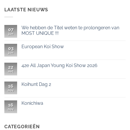
LAATSTE NIEUWS
We hebben de Titel weten te prolongeren van
07
MOST UNIQUE !!!
jun
Geen
reacties
European Koi Show
op
03
We
jun
Geen
hebben
reacties
de
op
Titel
European
42e All Japan Young Koi Show 2026
weten
22
Koi
te
Show
mrt
Geen
prolongeren
reacties
van
op
MOST
42e
Koihunt Dag 2
UNIQUE
16
All
!!!
Japan
nov
Geen
Young
reacties
Koi
op
Show
Koihunt
Konichiwa
16
2026
Dag
2
nov
Geen
reacties
op
Konichiwa
CATEGORIEËN