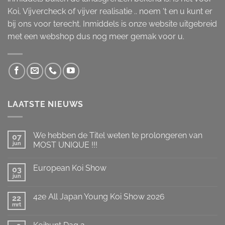
Koi, Vijvercheck of vijver realisatie .. noem 't en u kunt er
bij ons voor terecht. Inmiddels is onze website uitgebreid
met een webshop dus nog meer gemak voor u.
LAATSTE NIEUWS
We hebben de Titel weten te prolongeren van
07
jun
MOST UNIQUE !!!
Geen
reacties
European Koi Show
op
03
We
jun
Geen
hebben
reacties
de
op
Titel
42e All Japan Young Koi Show 2026
22
European
weten
Koi
mrt
te
Geen
Show
prolongeren
reacties
op
van