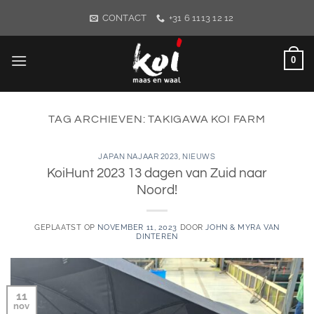
Ga
CONTACT
+31 6 1113 12 12
naar
inhoud
0
TAG ARCHIEVEN:
TAKIGAWA KOI FARM
JAPAN NAJAAR 2023
,
NIEUWS
KoiHunt 2023 13 dagen van Zuid naar
Noord!
GEPLAATST OP
NOVEMBER 11, 2023
DOOR
JOHN & MYRA VAN
DINTEREN
11
nov