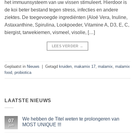
het immuunsysteem van uw vissen stimuleert. Hierdoor is
de koi beter bestand tegen stress, infecties en andere
ziektes. De toegevoegde ingrediënten (Aloë Vera, Inuline,
Astaxanthine, Spirulina, Lookpoeder, Vitamine A, D3, E, C,
biergist, tarwekiemen, vismeel, visolie, […]
LEES VERDER
→
Geplaatst in
Nieuws
|
Getagd
kruiden
,
makamix 17
,
malamix
,
malamix
food
,
probiotica
LAATSTE NIEUWS
We hebben de Titel weten te prolongeren van
07
MOST UNIQUE !!!
jun
Geen
reacties