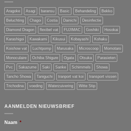
Aragoke
Asagi
baransu
Basic
Behandeling
Bekko
Beluchting
Chagoi
Costia
Dainichi
Desinfectie
Diamond Dragon
flexibel vat
FUJIMAC
Goshiki
Hosokai
Karashigoi
Kawakami
Kikusui
Kobayashi
Kohaku
Koishow vat
Luchtpomp
Marusaka
Microscoop
Momotaro
Monoculaire
Ochiba Shigure
Ogata
Otsuka
Parasieten
Pvc
Sakazume
Saki
Sanke
Schimmels
Showa
Tancho Showa
Taniguchi
tranport vat koi
transport vissen
Trichodina
voeding
Waterzuivering
Witte Stip
AANMELDEN NIEUWSBRIEF
Naam
*