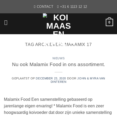
Ga
CONTACT
+31 6 1113 12 12
naar
inhoud
0
TAG ARCHIEVEN:
MAKAMIX 17
NIEUWS
Nu ook Malamix Food in ons assortiment.
GEPLAATST OP
DECEMBER 23, 2020
DOOR
JOHN & MYRA VAN
DINTEREN
Malamix Food Een samenstelling gebaseerd op
jarenlange eigen ervaring! * Malamix Food is een zeer
hoogwaardig koivoeder dat door zijn unieke samenstelling