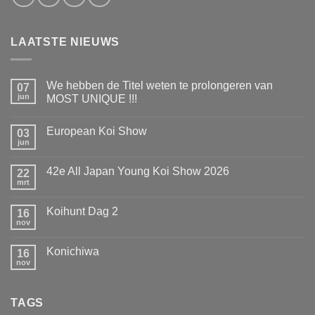
LAATSTE NIEUWS
We hebben de Titel weten te prolongeren van
07
jun
MOST UNIQUE !!!
Geen
reacties
European Koi Show
op
03
We
jun
Geen
hebben
reacties
de
op
Titel
42e All Japan Young Koi Show 2026
22
European
weten
Koi
mrt
te
Geen
Show
prolongeren
reacties
op
van
Koihunt Dag 2
16
42e
MOST
All
nov
UNIQUE
Geen
Japan
!!!
reacties
Young
op
Koi
Konichiwa
16
Koihunt
Show
Dag
nov
Geen
2026
2
reacties
op
Konichiwa
TAGS