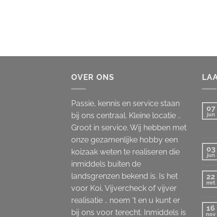
OVER ONS
LA
Passie, kennis en service staan
07
bij ons centraal. Kleine locatie ..
jun
Groot in service. Wij hebben met
onze gezamenlijke hobby een
03
koizaak weten te realiseren die
jun
inmiddels buiten de
landsgrenzen bekend is. Is het
22
mrt
voor Koi, Vijvercheck of vijver
realisatie .. noem 't en u kunt er
16
bij ons voor terecht. Inmiddels is
nov