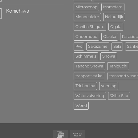
All
reacties
Japan
Microscoop
Momotaro
op
Young
Konichiwa
Koihunt
Koi
Dag
Monoculaire
Natuurlijk
Show
Geen
2
2026
reacties
op
Ochiba Shigure
Ogata
Konichiwa
Onderhoud
Otsuka
Parasiet
Pvc
Sakazume
Saki
Sank
Schimmels
Showa
Tancho Showa
Taniguchi
tranport vat koi
transport visse
Trichodina
voeding
Waterzuivering
Witte Stip
Wond
IDeal
Cash