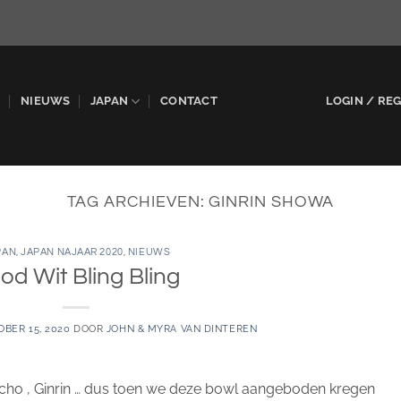
P
NIEUWS
JAPAN
CONTACT
LOGIN / RE
TAG ARCHIEVEN:
GINRIN SHOWA
PAN
,
JAPAN NAJAAR 2020
,
NIEUWS
od Wit Bling Bling
BER 15, 2020
DOOR
JOHN & MYRA VAN DINTEREN
ncho , Ginrin … dus toen we deze bowl aangeboden kregen