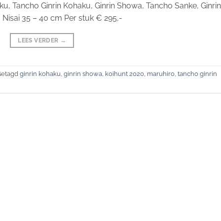
ku, Tancho Ginrin Kohaku, Ginrin Showa, Tancho Sanke, Ginrin
isai 35 – 40 cm Per stuk € 295,-
LEES VERDER
→
Getagd
ginrin kohaku
,
ginrin showa
,
koihunt 2020
,
maruhiro
,
tancho ginrin