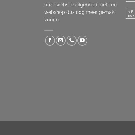
onze website uitgebreid met een
16
webshop dus nog meer gemak
nov
voor u.