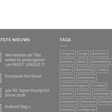
ATSTE NIEUWS
TAGS
Aragoke
Asagi
Bacterien
We hebben de Titel
weten te prolongeren
baransu
Basic
Behandeling
van MOST UNIQUE !!!
Bekko
Beluchting
Costia
Geen
reacties
European Koi Show
op
Dainichi
Desinfectie
We
Geen
hebben
reacties
Diamond Dragon
FUJIMAC
de
op
Titel
42e All Japan Young Koi
European
weten
Goshiki
Hosokai
Karashigoi
Koi
Show 2026
te
Show
prolongeren
Geen
Kawakami
Kieuwrot
Kobaya
van
reacties
MOST
Koihunt Dag 2
op
UNIQUE
Kohaku
Luchtpomp
42e
!!!
Geen