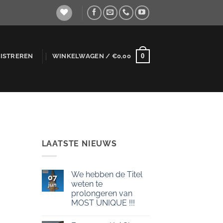
0
GISTREREN
WINKELWAGEN /
€
0,00
LAATSTE NIEUWS
We hebben de Titel
07
weten te
jun
prolongeren van
MOST UNIQUE !!!
Geen
reacties