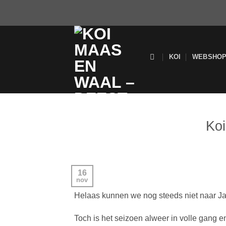
Ga
naar
inhoud
KOI
WEBSHO
Koi
16
nov
Helaas kunnen we nog steeds niet naar J
Toch is het seizoen alweer in volle gang e