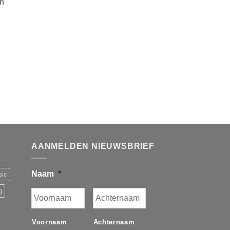
in
AANMELDEN NIEUWSBRIEF
Naam
*
sic
g
Voornaam
Achternaam