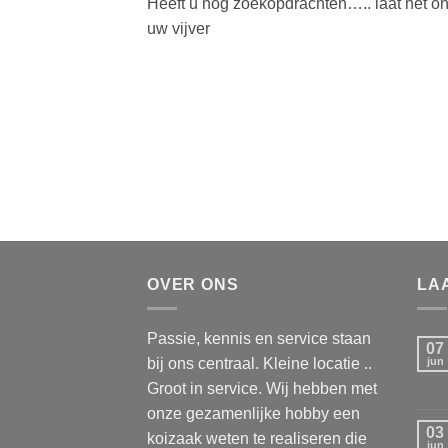
Heeft u nog zoekopdrachten….. laat het o
uw vijver
OVER ONS
LA
Passie, kennis en service staan
07
bij ons centraal. Kleine locatie ..
jun
Groot in service. Wij hebben met
onze gezamenlijke hobby een
03
koizaak weten te realiseren die
jun