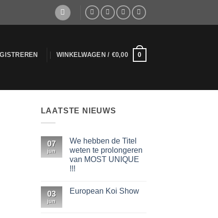
0
EGISTREREN
WINKELWAGEN /
€
0,00
LAATSTE NIEUWS
We hebben de Titel
07
weten te prolongeren
jun
van MOST UNIQUE
!!!
Geen
reacties
European Koi Show
op
03
We
jun
Geen
hebben
reacties
de
op
Titel