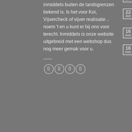
inmiddels buiten de landsgrenzen
bekend is. Is het voor Koi,
22
mrt
Vijvercheck of vijver realisatie ..
noem 't en u kunt er bij ons voor
16
terecht. Inmiddels is onze website
nov
uitgebreid met een webshop dus
16
nog meer gemak voor u.
nov