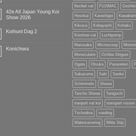
Geen
hebben
reacties
flexibel vat
FUJIMAC
Goshiki
de
op
Titel
42e All Japan Young Koi
European
weten
Hosokai
Karashigoi
Kawakam
Koi
Show 2026
te
Show
prolongeren
Geen
Kikusui
Kobayashi
Kohaku
van
reacties
MOST
Koihunt Dag 2
op
UNIQUE
Koishow vat
Luchtpomp
42e
!!!
Geen
All
reacties
Japan
Marusaka
Microscoop
Momot
op
Young
Konichiwa
Koihunt
Koi
Dag
Monoculaire
Ochiba Shigure
Show
Geen
2
2026
reacties
op
Ogata
Otsuka
Parasieten
Konichiwa
Sakazume
Saki
Sanke
Schimmels
Showa
Tancho Showa
Taniguchi
tranport vat koi
transport vissen
Trichodina
voeding
Waterzuivering
Witte Stip