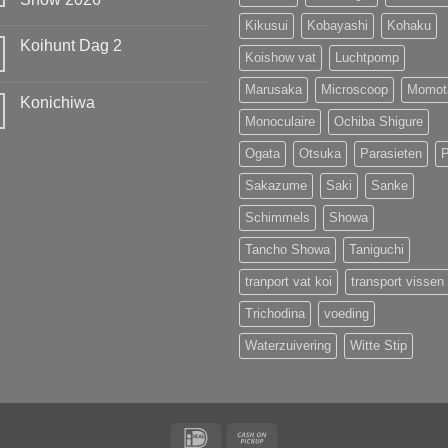
te
Show
prolongeren
Geen
Kikusui
Kobayashi
Kohaku
van
reacties
MOST
Koihunt Dag 2
op
UNIQUE
Koishow vat
Luchtpomp
42e
!!!
Geen
All
reacties
Japan
Marusaka
Microscoop
Momot
op
Young
Konichiwa
Koihunt
Koi
Dag
Monoculaire
Ochiba Shigure
Show
Geen
2
2026
reacties
op
Ogata
Otsuka
Parasieten
Konichiwa
Sakazume
Saki
Sanke
Schimmels
Showa
Tancho Showa
Taniguchi
tranport vat koi
transport vissen
Trichodina
voeding
Waterzuivering
Witte Stip
IDeal
Cash