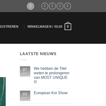
0
EGISTREREN
WINKELWAGEN /
€
0,00
LAATSTE NIEUWS
We hebben de Titel
07
weten te prolongeren
jun
van MOST UNIQUE
!!!
Geen
reacties
European Koi Show
op
03
We
jun
Geen
hebben
reacties
de
op
Titel