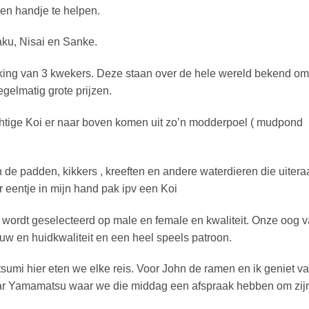
en handje te helpen.
ku, Nisai en Sanke.
rking van 3 kwekers. Deze staan over de hele wereld bekend om
gelmatig grote prijzen.
achtige Koi er naar boven komen uit zo’n modderpoel ( mudpond
n de padden, kikkers , kreeften en andere waterdieren die uitera
er eentje in mijn hand pak ipv een Koi
 wordt geselecteerd op male en female en kwaliteit. Onze oog v
w en huidkwaliteit en een heel speels patroon.
sumi hier eten we elke reis. Voor John de ramen en ik geniet v
aar Yamamatsu waar we die middag een afspraak hebben om zij