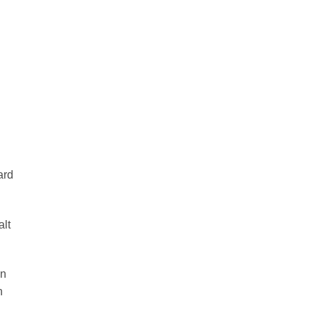
ard
alt
an
n