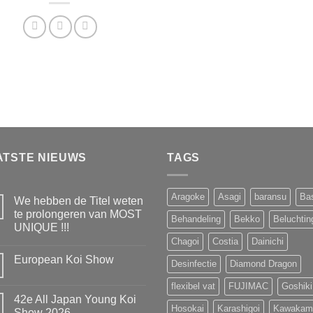
ATSTE NIEUWS
TAGS
Aragoke
Asagi
baransu
Ba
We hebben de Titel weten
te prolongeren van MOST
Behandeling
Bekko
Beluchtin
UNIQUE !!!
Chagoi
Costia
Dainichi
Geen
reacties
European Koi Show
op
Desinfectie
Diamond Dragon
We
Geen
hebben
reacties
flexibel vat
FUJIMAC
Goshiki
de
op
Titel
42e All Japan Young Koi
European
weten
Hosokai
Karashigoi
Kawakam
Koi
Show 2026