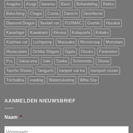
Aragoke
Asagi
baransu
Basic
Behandeling
Bekko
Beluchting
Chagoi
Costia
Dainichi
Desinfectie
Diamond Dragon
flexibel vat
FUJIMAC
Goshiki
Hosokai
Karashigoi
Kawakami
Kikusui
Kobayashi
Kohaku
Koishow vat
Luchtpomp
Marusaka
Microscoop
Momotaro
Monoculaire
Ochiba Shigure
Ogata
Otsuka
Parasieten
Pvc
Sakazume
Saki
Sanke
Schimmels
Showa
Tancho Showa
Taniguchi
tranport vat koi
transport vissen
Trichodina
voeding
Waterzuivering
Witte Stip
AANMELDEN NIEUWSBRIEF
Naam
*