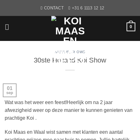
Ga
CONTACT
+31 6 1113 12 12
naar
inhoud
0
NIEUWS
,
SHOWS
30ste Holland Koi Show
01
sep
Wat was het weer een feest!Heerlijk om na 2 jaar
afwezigheid weer op deze manier te kunnen genieten van
prachtige Koi .
Koi Maas en Waal wist samen met klanten een aantal
prachtige prijzen mee naar huis te nemen. Jullie hartelijk