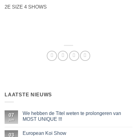
2E SIZE 4 SHOWS
LAATSTE NIEUWS
We hebben de Titel weten te prolongeren van
07
MOST UNIQUE !!!
jun
Geen
reacties
European Koi Show
op
03