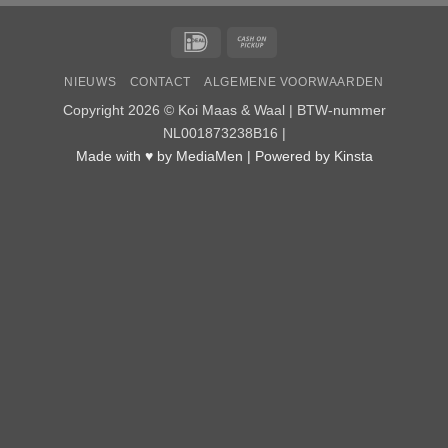
IDeal
Cash
on
NIEUWS
CONTACT
ALGEMENE VOORWAARDEN
Pickup
Copyright 2026 ©
Koi Maas & Waal
| BTW-nummer
NL001873238B16 |
Made with ♥ by
MediaMen
| Powered by
Kinsta