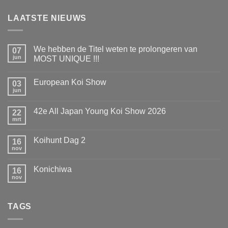
LAATSTE NIEUWS
We hebben de Titel weten te prolongeren van
07
jun
MOST UNIQUE !!!
Geen
reacties
European Koi Show
op
03
We
jun
Geen
hebben
reacties
de
op
Titel
42e All Japan Young Koi Show 2026
22
European
weten
Koi
mrt
te
Geen
Show
prolongeren
reacties
op
van
Koihunt Dag 2
16
42e
MOST
All
nov
UNIQUE
Geen
Japan
!!!
reacties
Young
op
Koi
Konichiwa
16
Koihunt
Show
Dag
nov
Geen
2026
2
reacties
op
Konichiwa
TAGS