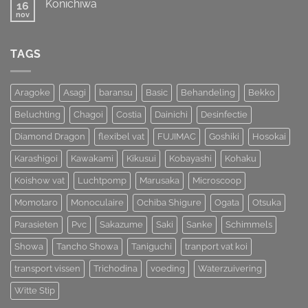
Koi
Konichiwa
16
Koihunt
Show
Dag
nov
Geen
2026
2
reacties
op
Konichiwa
TAGS
Aragoke
Asagi
baransu
Basic
Behandeling
Bekko
Beluchting
Chagoi
Costia
Dainichi
Desinfectie
Diamond Dragon
flexibel vat
FUJIMAC
Goshiki
Hosokai
Karashigoi
Kawakami
Kikusui
Kobayashi
Kohaku
Koishow vat
Luchtpomp
Marusaka
Microscoop
Momotaro
Monoculaire
Ochiba Shigure
Ogata
Otsuka
Parasieten
Pvc
Sakazume
Saki
Sanke
Schimmels
Showa
Tancho Showa
Taniguchi
tranport vat koi
transport vissen
Trichodina
voeding
Waterzuivering
Witte Stip