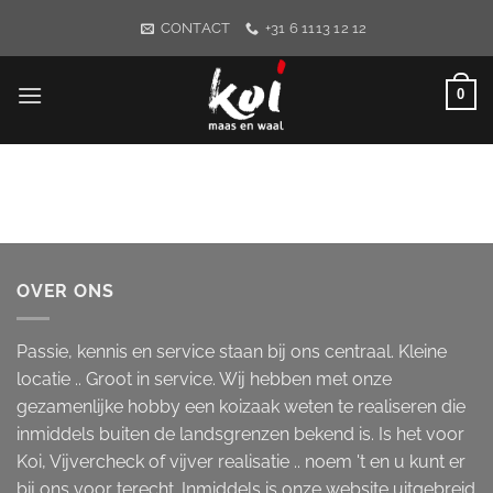
Ga
CONTACT
+31 6 1113 12 12
naar
inhoud
0
OVER ONS
Passie, kennis en service staan bij ons centraal. Kleine
locatie .. Groot in service. Wij hebben met onze
gezamenlijke hobby een koizaak weten te realiseren die
inmiddels buiten de landsgrenzen bekend is. Is het voor
Koi, Vijvercheck of vijver realisatie .. noem 't en u kunt er
bij ons voor terecht. Inmiddels is onze website uitgebreid