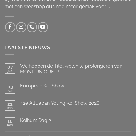
met een webshop dus nog meer gemak voor u.
LAATSTE NIEUWS
We hebben de Titel weten te prolongeren van
07
jun
MOST UNIQUE !!!
Geen
reacties
European Koi Show
op
03
We
jun
Geen
hebben
reacties
de
op
Titel
42e All Japan Young Koi Show 2026
22
European
weten
Koi
mrt
te
Geen
Show
prolongeren
reacties
op
van
Koihunt Dag 2
16
42e
MOST
All
nov
UNIQUE
Geen
Japan
!!!
reacties
Young
op