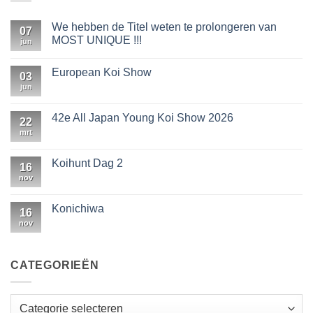
We hebben de Titel weten te prolongeren van
07
MOST UNIQUE !!!
jun
Geen
reacties
European Koi Show
op
03
We
jun
Geen
hebben
reacties
de
op
Titel
European
42e All Japan Young Koi Show 2026
weten
22
Koi
te
Show
mrt
Geen
prolongeren
reacties
van
op
MOST
42e
Koihunt Dag 2
UNIQUE
16
All
!!!
Japan
nov
Geen
Young
reacties
Koi
op
Show
Koihunt
Konichiwa
16
2026
Dag
2
nov
Geen
reacties
op
Konichiwa
CATEGORIEËN
Categorieën