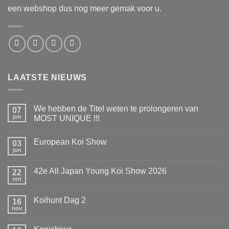
een webshop dus nog meer gemak voor u.
LAATSTE NIEUWS
We hebben de Titel weten te prolongeren van
07
jun
MOST UNIQUE !!!
Geen
reacties
European Koi Show
op
03
We
jun
Geen
hebben
reacties
de
op
Titel
42e All Japan Young Koi Show 2026
22
European
weten
Koi
mrt
te
Geen
Show
prolongeren
reacties
op
van
Koihunt Dag 2
16
42e
MOST
All
nov
UNIQUE
Geen
Japan
!!!
reacties
Young
op
Koi