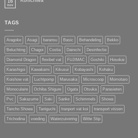
Konichiwa
16
Koihunt
Show
Dag
nov
Geen
2026
2
reacties
op
Konichiwa
TAGS
Aragoke
Asagi
baransu
Basic
Behandeling
Bekko
Beluchting
Chagoi
Costia
Dainichi
Desinfectie
Diamond Dragon
flexibel vat
FUJIMAC
Goshiki
Hosokai
Karashigoi
Kawakami
Kikusui
Kobayashi
Kohaku
Koishow vat
Luchtpomp
Marusaka
Microscoop
Momotaro
Monoculaire
Ochiba Shigure
Ogata
Otsuka
Parasieten
Pvc
Sakazume
Saki
Sanke
Schimmels
Showa
Tancho Showa
Taniguchi
tranport vat koi
transport vissen
Trichodina
voeding
Waterzuivering
Witte Stip