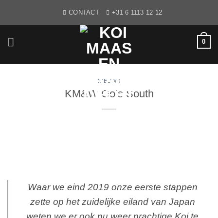
Ga
CONTACT
+31 6 1113 12 12
naar
inhoud
0
NIEUWS
KM&W Go’s South
Waar we eind 2019 onze eerste stappen
zette op het zuidelijke eiland van Japan
weten we er ook nu weer prachtige Koi te