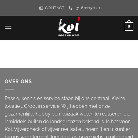
Ga
CONTACT
+31 6 1113 12 12
naar
inhoud
0
OVER ONS
Passie, kennis en service staan bij ons centraal. Kleine
locatie .. Groot in service. Wij hebben met onze
gezamenlijke hobby een koizaak weten te realiseren die
inmiddels buiten de landsgrenzen bekend is. Is het voor
Koi, Vijvercheck of vijver realisatie .. noem 't en u kunt er
bij ons voor terecht. Inmiddels is onze website uitgebreid