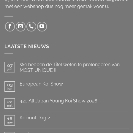
met een webshop dus nog meer gemak voor u.
LAATSTE NIEUWS
We hebben de Titel weten te prolongeren van
07
jun
MOST UNIQUE !!!
Geen
reacties
European Koi Show
op
03
We
jun
Geen
hebben
reacties
de
op
Titel
42e All Japan Young Koi Show 2026
22
European
weten
Koi
mrt
te
Geen
Show
prolongeren
reacties
op
van
Koihunt Dag 2
16
42e
MOST
All
nov
UNIQUE
Geen
Japan
!!!
reacties
Young
op