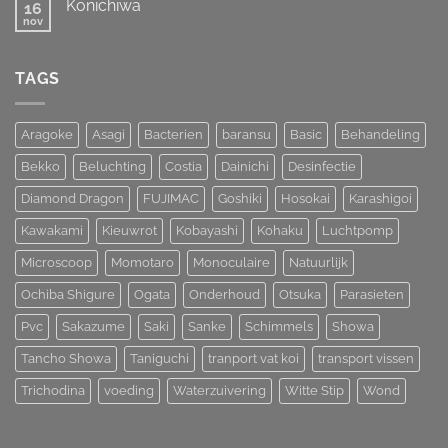
Koi
Konichiwa
16
Koihunt
Show
Dag
nov
Geen
2026
2
reacties
op
Konichiwa
TAGS
Aragoke
Asagi
Bacterien
baransu
Basic
Behandeling
Bekko
Beluchting
Costia
Dainichi
Desinfectie
Diamond Dragon
FUJIMAC
Goshiki
Hosokai
Karashigoi
Kawakami
Kieuwrot
Kobayashi
Kohaku
Luchtpomp
Microscoop
Momotaro
Monoculaire
Natuurlijk
Ochiba Shigure
Ogata
Onderhoud
Otsuka
Parasieten
Pvc
Sakazume
Saki
Sanke
Schimmels
Showa
Tancho Showa
Taniguchi
tranport vat koi
transport vissen
Trichodina
voeding
Waterzuivering
Witte Stip
Wond