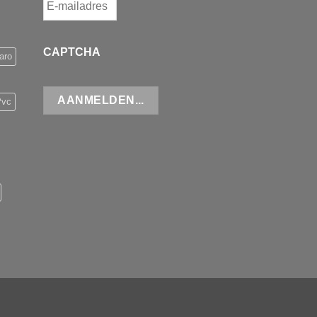
CAPTCHA
aro
Pvc