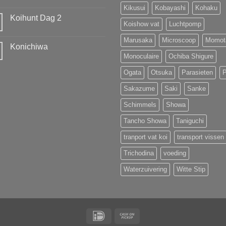
prolongeren
Geen
Kikusui
Kobayashi
Kohaku
van
reacties
MOST
Koihunt Dag 2
op
UNIQUE
Koishow vat
Luchtpomp
42e
!!!
Geen
All
reacties
Japan
Marusaka
Microscoop
Momot
op
Young
Konichiwa
Koihunt
Koi
Dag
Monoculaire
Ochiba Shigure
Show
Geen
2
2026
reacties
op
Ogata
Otsuka
Parasieten
Konichiwa
Sakazume
Saki
Sanke
Schimmels
Showa
Tancho Showa
Taniguchi
tranport vat koi
transport vissen
Trichodina
voeding
Waterzuivering
Witte Stip
IDeal
Cash