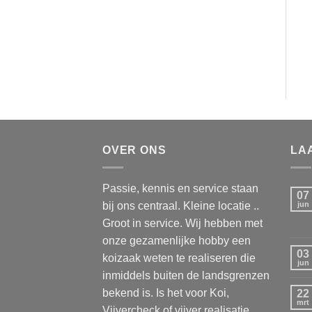
OVER ONS
LA
Passie, kennis en service staan
07
bij ons centraal. Kleine locatie ..
jun
Groot in service. Wij hebben met
onze gezamenlijke hobby een
03
koizaak weten te realiseren die
jun
inmiddels buiten de landsgrenzen
bekend is. Is het voor Koi,
22
mrt
Vijvercheck of vijver realisatie ..