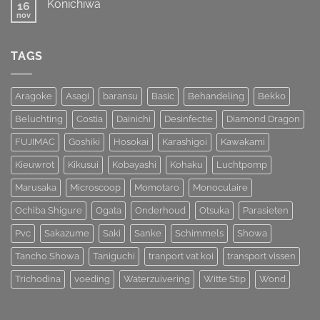
Koi
Konichiwa
16
Koihunt
Show
Dag
nov
Geen
2026
2
reacties
op
Konichiwa
TAGS
Aragoke
Asagi
baransu
Basic
Behandeling
Bekko
Beluchting
Costia
Dainichi
Desinfectie
Diamond Dragon
FUJIMAC
Goshiki
Hosokai
Karashigoi
Kawakami
Kieuwrot
Kikusui
Kobayashi
Kohaku
Luchtpomp
Marusaka
Microscoop
Momotaro
Monoculaire
Ochiba Shigure
Ogata
Onderhoud
Otsuka
Parasieten
Pvc
Sakazume
Saki
Sanke
Schimmels
Showa
Tancho Showa
Taniguchi
tranport vat koi
transport vissen
Trichodina
voeding
Waterzuivering
Witte Stip
Wond