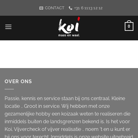
Ga
CONTACT
+31 6 1113 12 12
naar
inhoud
0
OVER ONS
Passie, kennis en service staan bij ons centraal. Kleine
locatie .. Groot in service. Wij hebben met onze
gezamenlijke hobby een koizaak weten te realiseren die
inmiddels buiten de landsgrenzen bekend is. Is het voor
Koi, Vijvercheck of vijver realisatie .. noem 't en u kunt er
bij ons voor terecht. Inmiddels is onze website uitgebreid