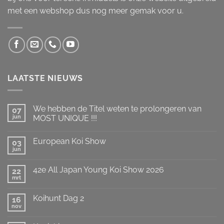
met een webshop dus nog meer gemak voor u.
LAATSTE NIEUWS
We hebben de Titel weten te prolongeren van
07
jun
MOST UNIQUE !!!
Geen
reacties
European Koi Show
op
03
We
jun
Geen
hebben
reacties
de
op
Titel
42e All Japan Young Koi Show 2026
22
European
weten
Koi
mrt
te
Geen
Show
prolongeren
reacties
op
van
Koihunt Dag 2
16
42e
MOST
All
nov
UNIQUE
Geen
Japan
!!!
reacties
Young
op