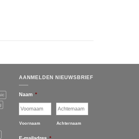
AANMELDEN NIEUWSBRIEF
Naam
*
sic
g
Voornaam
Achternaam
E-mailadres
*