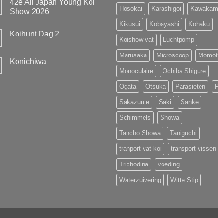
42e All Japan Young Koi
European
weten
Hosokai
Karashigoi
Kawakam
Koi
Show 2026
te
Show
prolongeren
Geen
Kikusui
Kobayashi
Kohaku
van
reacties
MOST
Koihunt Dag 2
op
UNIQUE
Koishow vat
Luchtpomp
42e
!!!
Geen
All
reacties
Japan
Marusaka
Microscoop
Momot
op
Young
Konichiwa
Koihunt
Koi
Dag
Monoculaire
Ochiba Shigure
Show
Geen
2
2026
reacties
op
Ogata
Otsuka
Parasieten
Konichiwa
Sakazume
Saki
Sanke
Schimmels
Showa
Tancho Showa
Taniguchi
tranport vat koi
transport vissen
Trichodina
voeding
Waterzuivering
Witte Stip