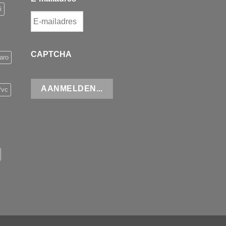
i
CAPTCHA
aro
Pvc