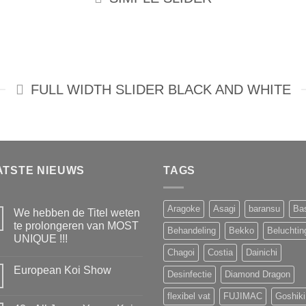
FULL WIDTH SLIDER BLACK AND WHITE
ATSTE NIEUWS
TAGS
Aragoke
Asagi
baransu
Ba
We hebben de Titel weten
te prolongeren van MOST
Behandeling
Bekko
Beluchtin
UNIQUE !!!
Chagoi
Costia
Dainichi
Geen
reacties
European Koi Show
op
Desinfectie
Diamond Dragon
We
Geen
hebben
reacties
flexibel vat
FUJIMAC
Goshiki
de
op
Titel